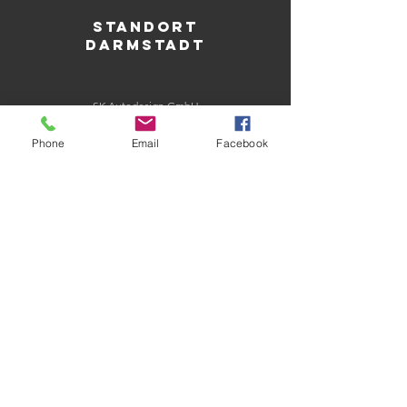
Standort
Darmstadt
SK Autodesign GmbH
Noackstr. 15
Phone
Email
Facebook
64285 Darmstadt
06151 664776
info@sk-autodesign.de
Standort
Mühltal
SK Autodesign GmbH
An der Schillertanne 2